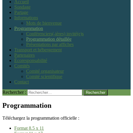
Accueil
Sondage
Partage
Informations
Mots de bienvenue
Programmation
Conférenciers(-ières) invité(e)s
Programmation détaillée
Présentations par affiches
Transport et hébergement
Partenaires
Écoresponsabilité
Comités
Comité organisateur
Comité scientifique
Contact
Rechercher :
Programmation
Téléchargez la programmation officielle :
Format 8.5 x 11