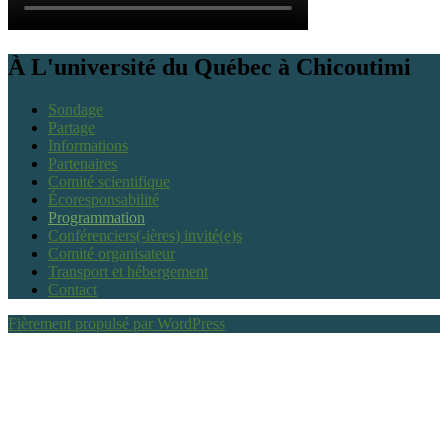
À L'université du Québec à Chicoutimi
Sondage
Partage
Informations
Partenaires
Comité scientifique
Écoresponsabilité
Programmation
Conférenciers(-ières) invité(e)s
Comité organisateur
Transport et hébergement
Contact
Fièrement propulsé par WordPress